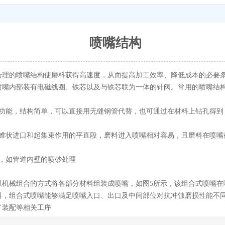
喷嘴结构
合理的喷嘴结构使磨料获得高速度，从而提高加工效率、降低成本的必要
喷嘴内部装有电磁线圈、铁芯以及与铁芯联为一体的针阀。常用的喷嘴结
种功能，结构简单，可以直接用无缝钢管代替，也可通过在材料上钻孔得到
的锥状进口和起集束作用的平直段，磨料进入喷嘴相对容易，且磨料在喷嘴
，如管道内壁的喷砂处理
以机械组合的方式将各部分材料组装成喷嘴，如图5所示，该组合式喷嘴在
料，组合式喷嘴能够满足喷嘴入口、出口及中间部位对抗冲蚀磨损性能不
了装配等相关工序