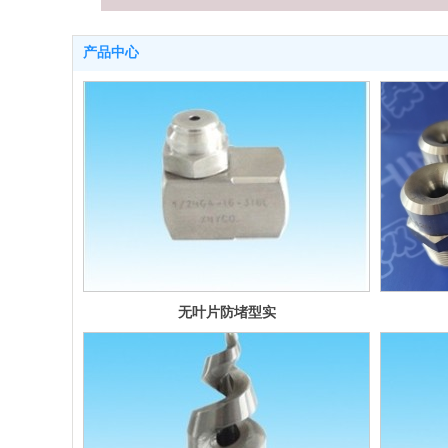
产品中心
无叶片防堵型实
心锥形喷嘴
GANV系列