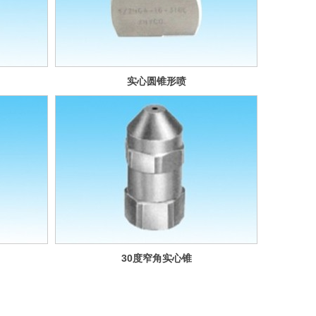
实心圆锥形喷
嘴--转角型GA
系列
30度窄角实心锥
形喷嘴