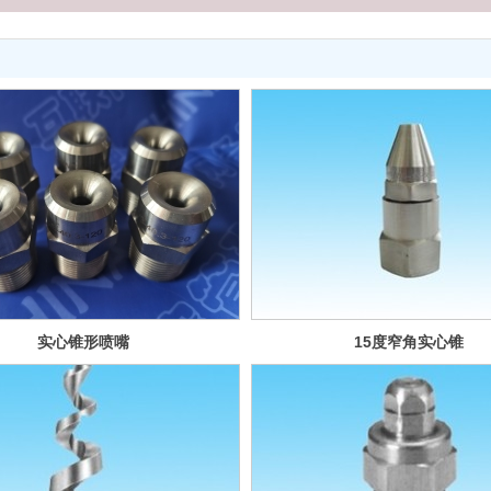
实心锥形喷嘴
15度窄角实心锥
HH系列
形喷嘴