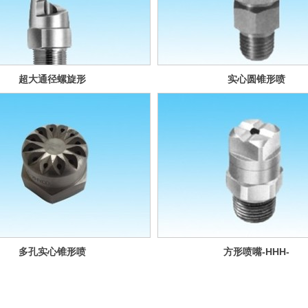
超大通径螺旋形
实心圆锥形喷
实心圆锥形喷
嘴--墙上安装型
嘴-P-S-A
GD系列
多孔实心锥形喷
方形喷嘴-HHH-
嘴-FF系列
SQ系列