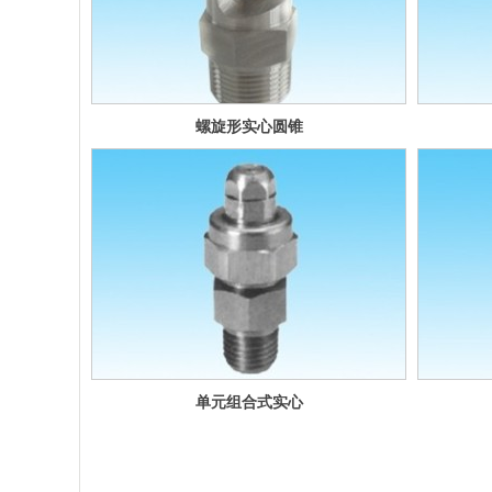
螺旋形实心圆锥
形喷嘴-p-s系列
单元组合式实心
锥形喷嘴-TG系
列