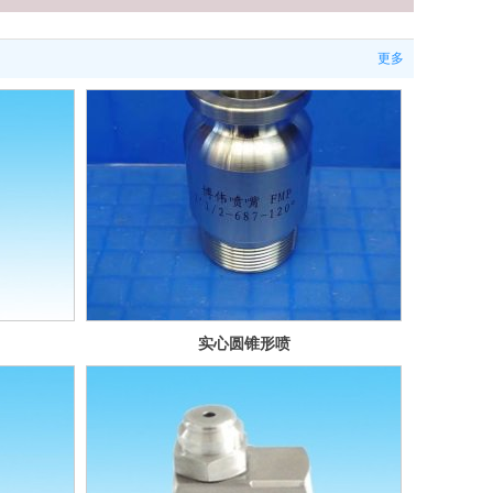
更多
实心圆锥形喷
嘴-MP系列