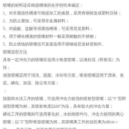
喷嘴的材料还应根据槽液的化学特性来确定：
1、对非腐蚀性槽液可根据加工的难易，采用青铜铸造或塑料压铸；
2、为防止腐蚀，可采用非金属材料；
3、对硫酸、盐酸等强腐蚀槽液，可采用尼龙塑料；
4、用于磷化槽液的喷嘴材料一般采用耐酸的不锈钢；
5、防止锈蚀的喷嘴也可直接选用不锈钢或尼龙材质制作。
喷嘴选型方法
具有一定冲击力的喷嘴应选用小角度喷嘴，以液柱流（即射流）为
佳；
扇形喷嘴适用于清洗、脱脂、冷却等方面，锥形喷嘴适用于漂淋、表
层、磷化、加湿、除尘等方面；
；
脱脂和水洗工序的喷嘴，可选用冲击力较强的喷射型喷嘴：以"V"型即
扇型喷嘴为例，其喷射角度以60°为佳，具有较大的冲击力量；
磷化工序的喷嘴则可选用雾化好、水粒细密均匀、冲击力较弱的离心
喷嘴：以"Z"型即锥形喷嘴为例，其喷嘴离工件的佳距离为40cm～